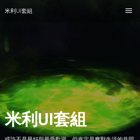
米利UI套組
Toggl
navig
米利UI套組
或許不是最好與最受歡迎，但肯定是魔獸生活的共同